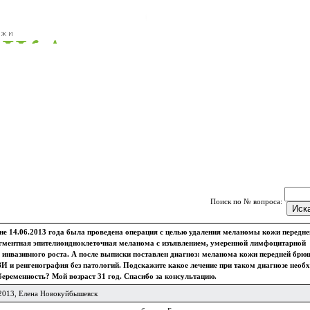
Поиск по № вопроса:
не 14.06.2013 года была проведена операция с целью удаления меланомы кожи передне
пигментная эпителиоидноклеточная меланома с изъявлением, умеренной лимфоцитарной
 инвазивного роста. А после выписки поставлен диагноз: меланома кожи передней брю
ЗИ и ренгенография без патологий. Подскажите какое лечение при таком диагнозе необ
еременность? Мой возраст 31 год. Спасибо за консультацию.
7.2013, Елена Новокуйбышевск