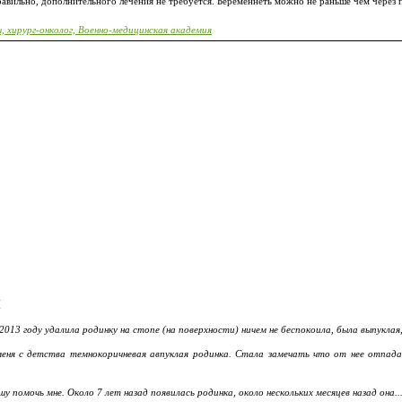
авильно, дополнительного лечения не требуется. Беременнеть можно не раньше чем через п
, хирург-онколог, Военно-медицинская академия
Ы
013 году удалила родинку на стопе (на поверхности) ничем не беспокоила, была выпуклая,.
меня с детства темнокоричневая авпуклая родинка. Стала замечать что от нее отпадаю
у помочь мне. Около 7 лет назад появилась родинка, около нескольких месяцев назад она..