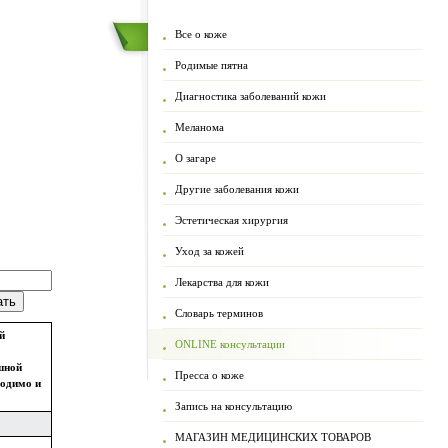
Все о коже
Родимые пятна
Диагностика заболеваний кожи
Меланома
О загаре
Другие заболевания кожи
Эстетическая хирургия
Уход за кожей
Лекарства для кожи
Словарь терминов
й
ONLINE консультации
шной
Пресса о коже
ходимо и
Запись на консультацию
МАГАЗИН МЕДИЦИНСКИХ ТОВАРОВ