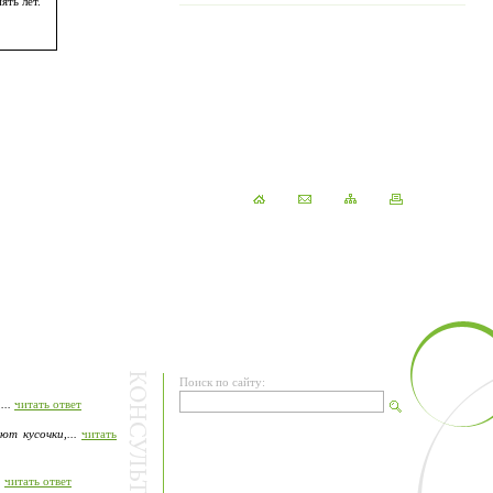
ять лет.
Поиск по сайту:
..
читать ответ
т кусочки,...
читать
.
читать ответ