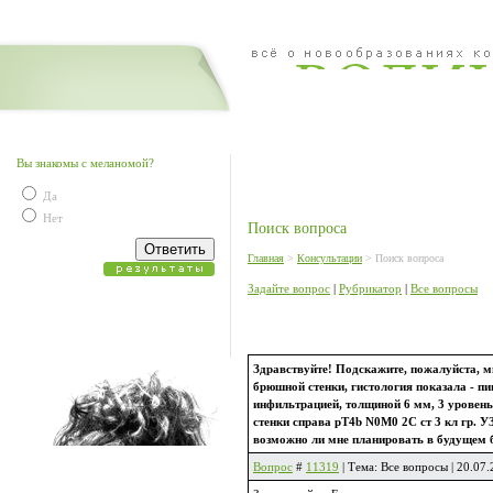
Вы знакомы с меланомой?
Да
Нет
Поиск вопроса
Главная
>
Консультации
> Поиск вопроса
Задайте вопрос
|
Рубрикатор
|
Все вопросы
Здравствуйте! Подскажите, пожалуйста, м
брюшной стенки, гистология показала - 
инфильтрацией, толщиной 6 мм, 3 уровень
стенки справа pT4b N0M0 2C ст 3 кл гр. У
возможно ли мне планировать в будущем б
Вопрос
#
11319
| Тема: Все вопросы | 20.0