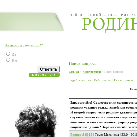
Вы знакомы с меланомой?
Да
Нет
Поиск вопроса
Главная
>
Консультации
> Поиск вопроса
Задайте вопрос
|
Рубрикатор
|
Все вопросы
Поис
Здравствуйте! Существует ли сезонность 
родинки удаляют только зимой или осенью,
И второй вопрос: если родинку удалили х
служила только косметическая сторона во
выяснилась злокачественная природа родин
пациентом дальше? Заранее спасибо за отв
Вопрос
#
6612
| Тема: Меланома | 23.04.201