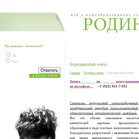
Вы знакомы с меланомой?
Да
Нет
Бородавчатый невус
Главная
>
Родимые пятна
> Бородавчатый невус
Запись на консультацию
по телефону…
+7 (921) 951-7-951
Синонимы: веррукозный, ихтиозиформный,
эпидермальный, твердый, папилломатозный,
односторонний, кератотический, линейный.
Все это обилие синонимов касается
клинической картины врожденного
образования в виде плотных папилломатозно-
бородавчатых разрастаний с явлениями более
или менее выраженного гиперкератоза,