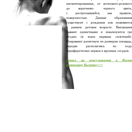
пигментированных, от желтовато-розового
до коричнево- черного цвета,
с растрескавшейся, как правило,
поверхностью. Данные образования
существуют с рождения или появляются
в раннем детском возрасте. Высыпания
бывают единичными и локализуются где
угодно (в зонах нервных сплетений).
Покрывают различную по размерам площадь,
нередко располагаясь по ходу
периферических нервов и крупных сосудов.
Запись на консультацию к Игорю
Петровичу Костюку>>>