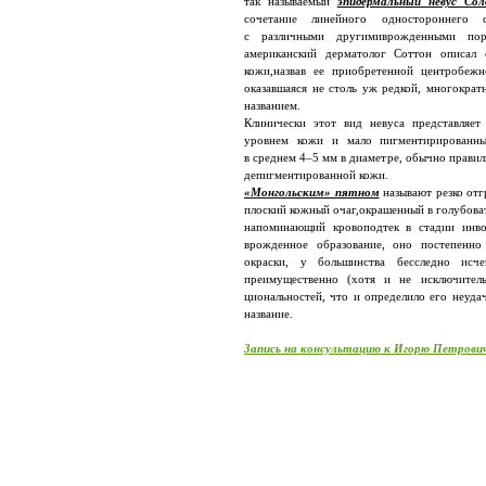
так называемый
эпидермальный невус Сол
сочетание линейного одностороннего с
с различными другимиврожденными пор
американский дерматолог Соттон описал 
кожи,назвав ее приобретенной центробежн
оказавшаяся не столь уж редкой, многократ­
названием.
Клинически этот вид невуса представляет
уровнем кожи и мало пигментирированный
в среднем 4–5 мм в диаметре, обычно прави
депигментированной кожи.
«Монгольским» пятном
называют резко от
плоский кожный очаг,окрашенный в голубоват
напоминающий кровоподтек в стадии инво
врожденное образование, оно постепенно
окраски, у большинства бесследно исч
преимущественно (хотя и не исключитель
циональностей, что и определило его неуда
название.
Запись на консультацию к Игорю Петрови