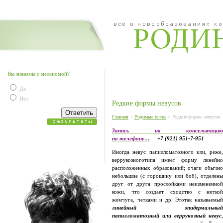
Вы знакомы с меланомой?
Да
Нет
Редкие формы невусов
Главная
>
Родимые пятна
> Редкие формы невусов
Запись на консультацию
по телефону…
+7 (921) 951-7-951
Иногда невус папилломатозного или, реже,
веррукозноготипа имеет форму линейно
расположенных образований; очаги обычно
небольшие (с горошину или боб), отделе­ны
друг от друга прослойками неизмененной
кожи, что создает сходство с ниткой
жемчуга, четками и др. Этотак называемый
линейный эпидермальный
папилломатозный или веррукозный невус
,