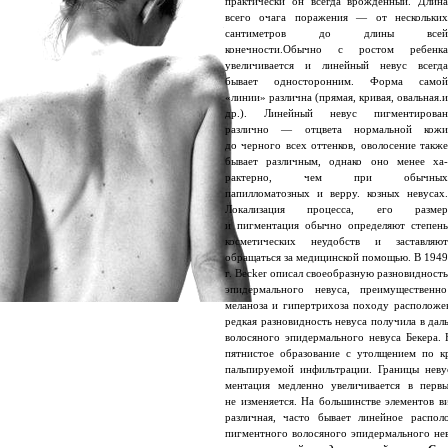
практически он всегда врожденный. Длина
всего очага поражения — от нескольких
сантиметров до длины всей
конечности.Обычно с ростом ребенка
увеличивается и линейный невус всегда
бывает односторонним. Форма самой
«линии» различна (прямая, кривая, овальная.и
др.). Линейный невус пигментирован
различно — отцвета нормальной кожи
до черного всех оттенков, ово­лосение также
бывает различным, однако оно менее ха­
рактерно, чем при обычных
папилломатозных и верру. козных невусах.
Локализация процесса, его размер
и пигментация обычно определяют степень
косметических неудобств и заставляют
обращаться за медицинской помощью. В 1949
г. Весker описал своеобразную разновидность
эпидермального невуса, преимущественн
меланоза и гипертрихоза походу расположе
редкая разновидность невуса получила в дал
волосяного эпи­дермального невуса Бекера.
пятнис­тое образование с утолщением по к
пальпируемой инфильтрации. Границы невус
ментация медленно увеличивается в первы
не изменяется. На боль­шинстве элементов в
различная, часто бывает линейное располо
пигментного волосяного эпидермального нев